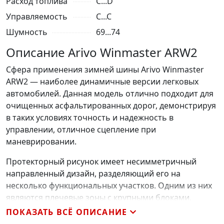
Расход топлива
C...D
Управляемость
C...C
Шумность
69...74
Описание Arivo Winmaster ARW2
Сфера применения зимней шины Arivo Winmaster
ARW2 — наиболее динамичные версии легковых
автомобилей. Данная модель отлично подходит для
очищенных асфальтированных дорог, демонстрируя
в таких условиях точность и надежность в
управлении, отличное сцепление при
маневрировании.
Протекторный рисунок имеет несимметричный
направленный дизайн, разделяющий его на
несколько функциональных участков. Одним из них
являются плечевые зоны с крупными блоками,
соединенными между собой широкими «мостиками».
ПОКАЗАТЬ ВСЁ ОПИСАНИЕ
Такое решение обеспечивает точность в управлении