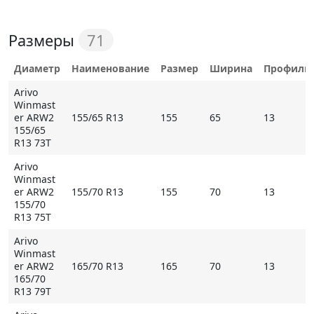
при маневрировании, эффективное реализацию
тягового и тормозного усилий, особенно на
71
Размеры
асфальте и укатанном снегу. Центральная часть
содержит большое количество разнонаправленных
Диаметр
Наименование
Размер
Ширина
Профиль
острых граней. Они позволяют шине сохранять
Arivo
стабильность на скользких поверхностях. На льду
Winmast
эффективность работы протектора обеспечивается
er ARW2
155/65 R13
155
65
13
несколькими тысячами острых кромок,
155/65
R13 73T
образуемыми волнообразными ламелями.
Arivo
Winmast
er ARW2
155/70 R13
155
70
13
Основные особенности Arivo Winmaster ARW2
155/70
- плечевые зоны с жесткими блоками повышают
R13 75T
точность в управлении и интенсивность
Arivo
продольных ускорений;
Winmast
er ARW2
165/70 R13
165
70
13
- увеличенные продольные канавки до минимума
165/70
снижают риск аквапланирования и слэшпленнинга;
R13 79T
- отличная тяга и торможение на льду и укатанном