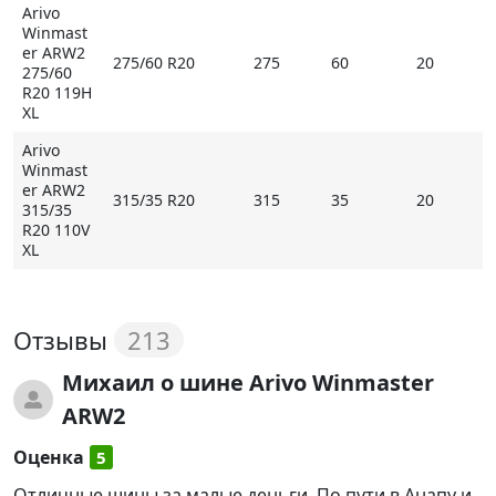
Arivo
Winmast
er ARW2
275/60 R20
275
60
20
275/60
R20 119H
XL
Arivo
Winmast
er ARW2
315/35 R20
315
35
20
315/35
R20 110V
XL
213
Отзывы
Михаил
о шине Arivo Winmaster
ARW2
Оценка
5
Отличные шины за малые деньги. По пути в Анапу и