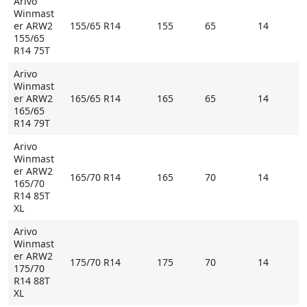
Arivo
снегу благодаря высокой плотности расположения
Winmast
ламелей.
er ARW2
155/65 R14
155
65
14
155/65
R14 75T
Купить Arivo Winmaster ARW2 на Мосавтошине
Arivo
Winmast
er ARW2
165/65 R14
165
65
14
165/65
R14 79T
Arivo
Winmast
er ARW2
165/70 R14
165
70
14
165/70
R14 85T
XL
Arivo
Winmast
er ARW2
175/70 R14
175
70
14
175/70
R14 88T
XL