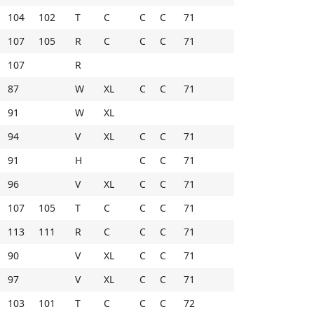
104
102
T
C
C
C
71
107
105
R
C
C
C
71
107
R
87
W
XL
C
C
71
91
W
XL
94
V
XL
C
C
71
91
H
C
C
71
96
V
XL
C
C
71
107
105
T
C
C
C
71
113
111
R
C
C
C
71
90
V
XL
C
C
71
97
V
XL
C
C
71
103
101
T
C
C
C
72