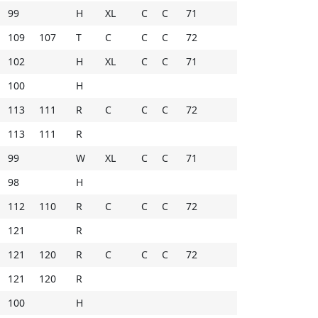
99
H
XL
C
C
71
109
107
T
C
C
C
72
102
H
XL
C
C
71
100
H
113
111
R
C
C
C
72
113
111
R
99
W
XL
C
C
71
98
H
112
110
R
C
C
C
72
121
R
121
120
R
C
C
C
72
121
120
R
100
H