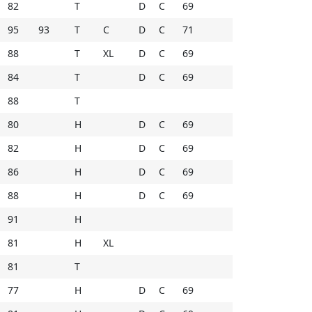
82
T
D
C
69
95
93
T
C
D
C
71
88
T
XL
D
C
69
84
T
D
C
69
88
T
80
H
D
C
69
82
H
D
C
69
86
H
D
C
69
88
H
D
C
69
91
H
81
H
XL
81
T
77
H
D
C
69