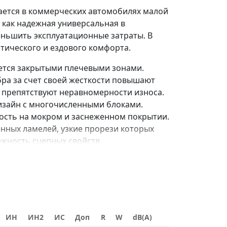
вается в коммерческих автомобилях малой
 как надежная универсальная в
ньшить эксплуатационные затраты. В
тического и ездового комфорта.
тся закрытыми плечевыми зонами.
ра за счет своей жесткости повышают
, препятствуют неравномерности износа.
дизайн с многочисленными блоками.
ость на мокром и заснеженном покрытии.
нных ламелей, узкие прорези которых
жность сцепных свойств.
ть и точность в управлении,
ротектора улучшают тягово-сцепные
ИН
ИН2
ИС
Доп
R
W
dB(A)