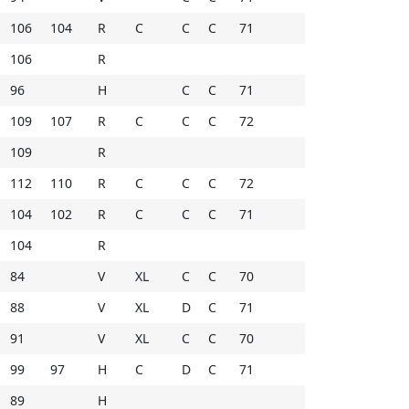
106
104
R
C
C
C
71
106
R
96
H
C
C
71
109
107
R
C
C
C
72
109
R
112
110
R
C
C
C
72
104
102
R
C
C
C
71
104
R
84
V
XL
C
C
70
88
V
XL
D
C
71
91
V
XL
C
C
70
99
97
H
C
D
C
71
89
H