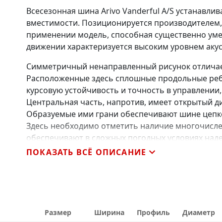
Всесезонная шина Arivo Vanderful A/S устанавли
вместимости. Позиционируется производителем,
применении модель, способная существенно уме
движении характеризуется высоким уровнем акус
Симметричный ненаправленный рисунок отличае
Расположенные здесь сплошные продольные реб
курсовую устойчивость и точность в управлении
Центральная часть, напротив, имеет открытый 
Образуемые ими грани обеспечивают шине цепк
Здесь необходимо отметить наличие многочисле
обеспечивают в сложных погодных условиях наде
ПОКАЗАТЬ ВСЁ ОПИСАНИЕ
Основные особенности Arivo Vanderful A/S
- сплошные плечевые зоны повышают устойчивос
препятствуют неравномерности износа;
- многочисленные блоки в центральной части п
Размер
Ширина
Профиль
Диаметр