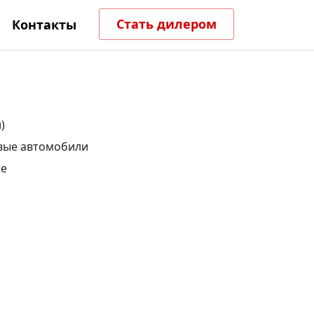
Стать дилером
Контакты
)
вые автомобили
ые