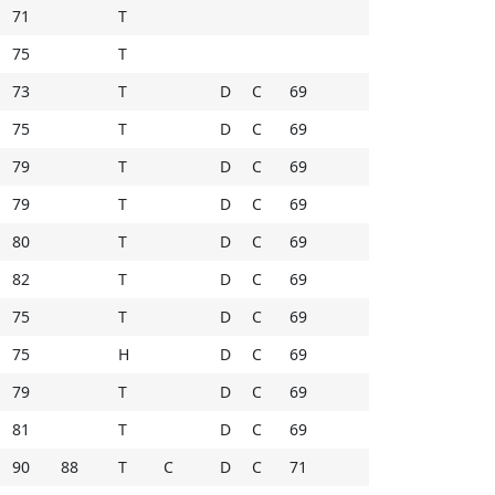
71
T
ние в сложных зимних условиях и на
75
T
73
T
D
C
69
75
T
D
C
69
79
T
D
C
69
79
T
D
C
69
80
T
D
C
69
82
T
D
C
69
75
T
D
C
69
75
H
D
C
69
79
T
D
C
69
81
T
D
C
69
90
88
T
C
D
C
71