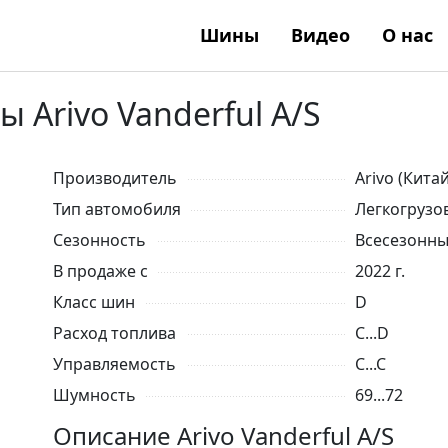
Шины
Видео
О нас
Arivo Vanderful A/S
Производитель
Arivo (Китай
Тип автомобиля
Легкогрузо
Сезонность
Всесезонн
В продаже с
2022 г.
Класс шин
D
Расход топлива
C...D
Управляемость
C...C
Шумность
69...72
Описание Arivo Vanderful A/S