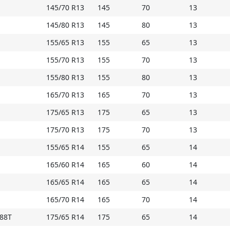
свойства на скользкой поверхности;
145/70 R13
145
70
13
- узкие прорези обеспечивают уверенное поведе
мокрых дорогах.
145/80 R13
145
80
13
155/65 R13
155
65
13
Купить Arivo Vanderful A/S на Мосавтошине
155/70 R13
155
70
13
155/80 R13
155
80
13
165/70 R13
165
70
13
175/65 R13
175
65
13
175/70 R13
175
70
13
155/65 R14
155
65
14
165/60 R14
165
60
14
165/65 R14
165
65
14
165/70 R14
165
70
14
/88T
175/65 R14
175
65
14