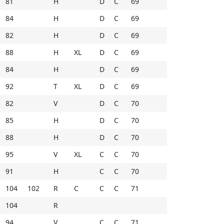
81
H
D
C
69
84
H
D
C
69
82
H
D
C
69
88
H
XL
D
C
69
84
H
D
C
69
92
T
XL
D
C
69
82
V
D
C
70
85
H
D
C
70
88
H
D
C
70
95
V
XL
C
C
70
91
H
C
C
70
104
102
R
C
C
C
71
104
R
94
V
C
C
71