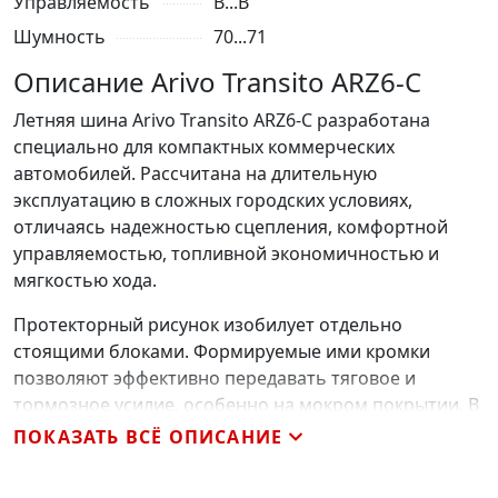
Управляемость
B...B
Шумность
70...71
Описание Arivo Transito ARZ6-C
Летняя шина Arivo Transito ARZ6-C разработана
специально для компактных коммерческих
автомобилей. Рассчитана на длительную
эксплуатацию в сложных городских условиях,
отличаясь надежностью сцепления, комфортной
управляемостью, топливной экономичностью и
мягкостью хода.
Протекторный рисунок изобилует отдельно
стоящими блоками. Формируемые ими кромки
позволяют эффективно передавать тяговое и
тормозное усилие, особенно на мокром покрытии. В
таких условиях увеличенный объем продольных
ПОКАЗАТЬ ВСЁ ОПИСАНИЕ
канавок позволяет избежать образования в пятне
контакта непроницаемой пленки воды, сохраняя