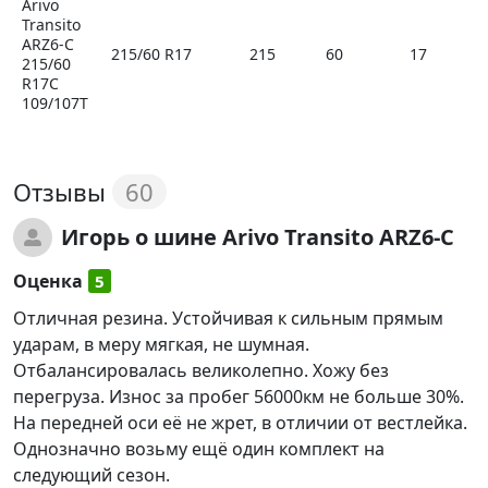
Arivo
Transito
ARZ6-C
215/60 R17
215
60
17
215/60
R17C
109/107T
60
Отзывы
Игорь
о шине Arivo Transito ARZ6-C
Оценка
5
Отличная резина. Устойчивая к сильным прямым
ударам, в меру мягкая, не шумная.
Отбалансировалась великолепно. Хожу без
перегруза. Износ за пробег 56000км не больше 30%.
На передней оси её не жрет, в отличии от вестлейка.
Однозначно возьму ещё один комплект на
следующий сезон.