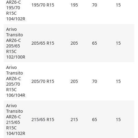
значительный эксплуатационный ресурс в самых
ARZ6-C
195/70 R15
195
70
15
сложных условиях.
195/70
R15C
104/102R
* Внимание: летние шины не российского
происхождения могут быть промаркированы
Arivo
обозначением M+S
Transito
ARZ6-C
205/65 R15
205
65
15
205/65
Купить Arivo Transito ARZ6-C на Мосавтошине
R15C
102/100R
Arivo
Transito
ARZ6-C
205/70 R15
205
70
15
205/70
R15C
106/104R
Arivo
Transito
ARZ6-C
215/65 R15
215
65
15
215/65
R15C
104/102R