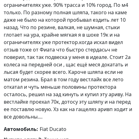
ограничителях уже. 90% трасса и 10% город. По м4
только. По разному полная шляпа, такого на каме
даже не было на которой пробывал ездить лет 10
назад. Что по резине, валкая, не шумная, стыки
глотает на ура, крайне мягкая я в шоке 19к и на
ограничителях уже протектор.когда искал видел
отзыв тоже от Фиата что быстро стердасьч не
поверил, так так подвеска у меня в идеале. Стоит 2а
колеса на передней оси , щас ещё меся докатать и
лысая будет скорее всего. Кароче шляпа если не
матом резина. Брал в том году вестлайк все лето
откатал и чуть меньше половины протектора
осталось, решил на зад кинуть и купил эту ариву. На
вестлайке проехал 70к, дотосу эту шляпу и на перед
ее поставлю новую. Хз как на гащеляз аривп ходит и
все довольны....
Автомобиль:
Fiat Ducato