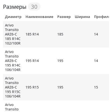
контроль над автомобилем в полной мере. Все
30
Размеры
протекторные блоки имеют крупные размеры. Это
увеличивает площадь участка шины, непрерывно
Диаметр
Наименование
Размер
Ширина
Профиль
контактирующего с дорожной поверхностью,
Arivo
улучшая тем самым управляемость на сухом
Transito
покрытии и снижая уровень абразивного
ARZ6-C
185 R14
185
14
воздействия на протектор.
185 R14C
102/100R
Arivo
Основные особенности Arivo Transito ARZ6-C
Transito
ARZ6-C
195 R14
195
14
- увеличенное количество сцепных кромок
195 R14C
повышает тяговое и тормозное усилие на мокром
106/104R
покрытии;
Arivo
- крупные блоки и практически плоский профиль
Transito
ARZ6-C
195 R15
195
15
протектора увеличивают пятно контакта, улучшая
195 R15C
управляемость и снижая износ;
106/104R
- усиленный каркас и специальная устойчивая к
Arivo
износу и разрывам резиновая смесь обеспечивают
Transito