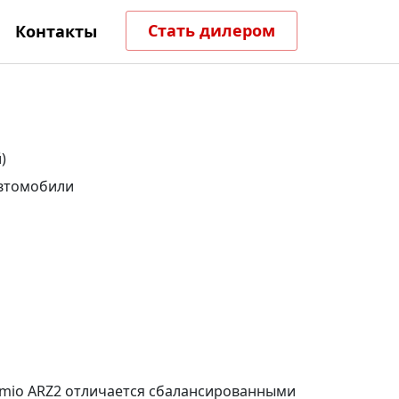
Стать дилером
Контакты
)
втомобили
emio ARZ2 отличается сбалансированными