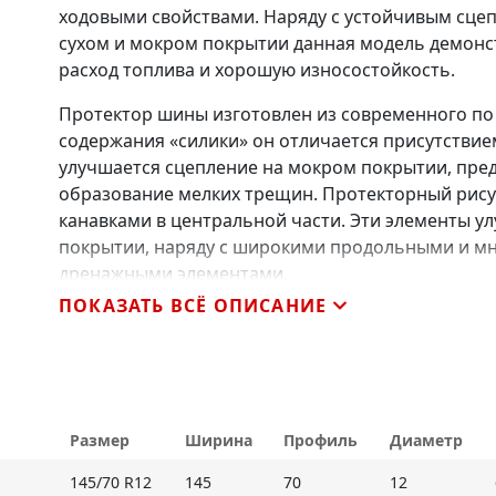
ходовыми свойствами. Наряду с устойчивым сце
сухом и мокром покрытии данная модель демонс
расход топлива и хорошую износостойкость.
Протектор шины изготовлен из современного по
содержания «силики» он отличается присутствием
улучшается сцепление на мокром покрытии, пре
образование мелких трещин. Протекторный рис
канавками в центральной части. Эти элементы у
покрытии, наряду с широкими продольными и 
дренажными элементами.
ПОКАЗАТЬ ВСЁ ОПИСАНИЕ
Основные особенности Arivo Premio ARZ2
- современный компаунд улучшает сцепление на
ходимость шины;
- серповидные канавки в центральной части по
Размер
Ширина
Профиль
Диаметр
- скругленный профиль плечевых зон и их масси
145/70 R12
145
70
12
устойчивость при маневрировании.