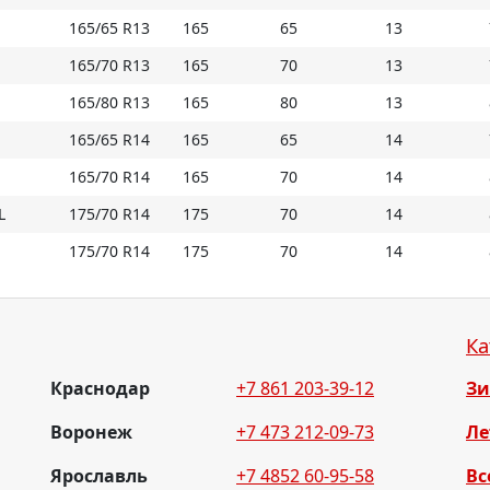
165/65 R13
165
65
13
* Внимание: летние шины не российского проис
обозначением M+S
165/70 R13
165
70
13
165/80 R13
165
80
13
Купить Arivo Premio ARZ2 на Мосавтошине
165/65 R14
165
65
14
165/70 R14
165
70
14
L
175/70 R14
175
70
14
175/70 R14
175
70
14
Ка
Краснодар
+7 861 203-39-12
З
Воронеж
+7 473 212-09-73
Ле
Ярославль
+7 4852 60-95-58
Вс