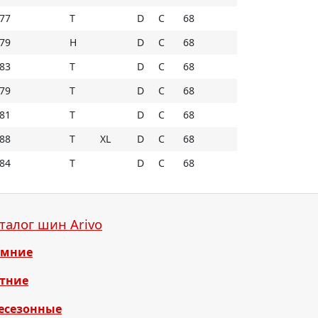
77
T
D
C
68
хождения могут быть промаркированы
79
H
D
C
68
83
T
D
C
68
79
T
D
C
68
81
T
D
C
68
88
T
XL
D
C
68
84
T
D
C
68
талог шин Arivo
имние
тние
есезонные