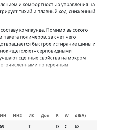
плением и комфортностью управления на
трирует тихий и плавный ход, сниженный
 составу компаунда. Помимо высокого
 пакета полимеров, за счет чего
дотвращается быстрое истирание шины и
унок «щеголяет» серповидными
лучшают сцепные свойства на мокром
многочисленными поперечным
 мокром покрытии, увеличивает
вышают устойчивость к аквапланированию;
ИН
ИН2
ИС
Доп
R
W
dB(A)
вность улучшают управляемость и
69
T
D
C
68